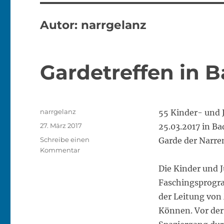
Autor:
narrgelanz
Gardetreffen in B
Autor
narrgelanz
55 Kinder- und
Veröffentlicht
27. März 2017
25.03.2017 in B
am
Schreibe einen
Garde der Narre
zu
Kommentar
Gardetreffen
Die Kinder und J
in
Bad
Faschingsprogra
Ischl
der Leitung von
Können. Vor der