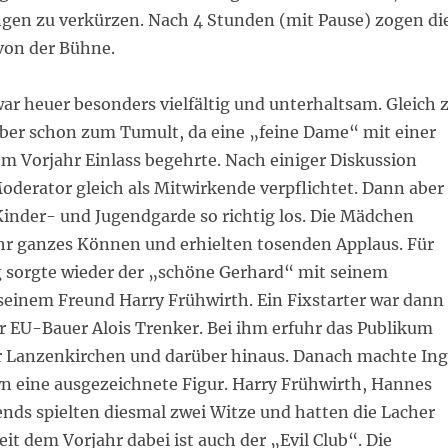
ngen zu verkürzen. Nach 4 Stunden (mit Pause) zogen di
von der Bühne.
r heuer besonders vielfältig und unterhaltsam. Gleich 
ber schon zum Tumult, da eine „feine Dame“ mit einer
om Vorjahr Einlass begehrte. Nach einiger Diskussion
oderator gleich als Mitwirkende verpflichtet. Dann aber
Kinder- und Jugendgarde so richtig los. Die Mädchen
ihr ganzes Können und erhielten tosenden Applaus. Für
sorgte wieder der „schöne Gerhard“ mit seinem
einem Freund Harry Frühwirth. Ein Fixstarter war dann
r EU-Bauer Alois Trenker. Bei ihm erfuhr das Publikum
er Lanzenkirchen und darüber hinaus. Danach machte In
wn eine ausgezeichnete Figur. Harry Frühwirth, Hannes
nds spielten diesmal zwei Witze und hatten die Lacher
Seit dem Vorjahr dabei ist auch der „Evil Club“. Die