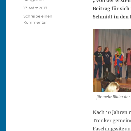
„Von der ersten
Veröffentlicht
17. März 2017
Beitrag für sich
am
Schreibe einen
Schmidt in den 
zu
Kommentar
Ein
buntes
Programm
bei
der
11.
Lanzenkirchner
Faschingssitzung
… für mehr Bilder der
Nach 10 Jahren 
Trenker gemeins
Faschingssitzung