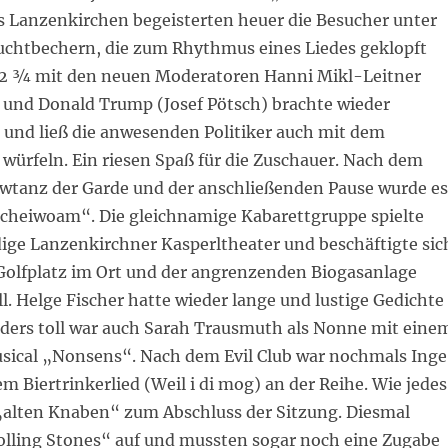
s Lanzenkirchen begeisterten heuer die Besucher unter
chtbechern, die zum Rhythmus eines Liedes geklopft
 2 ¾ mit den neuen Moderatoren Hanni Mikl-Leitner
 und Donald Trump (Josef Pötsch) brachte wieder
 und ließ die anwesenden Politiker auch mit dem
 würfeln. Ein riesen Spaß für die Zuschauer. Nach dem
tanz der Garde und der anschließenden Pause wurde es
cheiwoam“. Die gleichnamige Kabarettgruppe spielte
dige Lanzenkirchner Kasperltheater und beschäftigte sic
olfplatz im Ort und der angrenzenden Biogasanlage
. Helge Fischer hatte wieder lange und lustige Gedichte
nders toll war auch Sarah Trausmuth als Nonne mit eine
sical „Nonsens“. Nach dem Evil Club war nochmals Inge
m Biertrinkerlied (Weil i di mog) an der Reihe. Wie jedes
„alten Knaben“ zum Abschluss der Sitzung. Diesmal
Rolling Stones“ auf und mussten sogar noch eine Zugabe