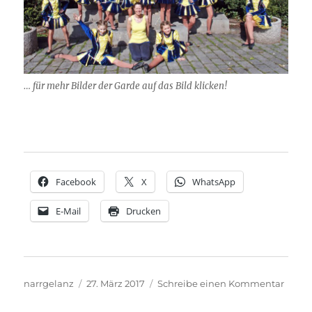
… für mehr Bilder der Garde auf das Bild klicken!
Facebook
X
WhatsApp
E-Mail
Drucken
Autor
Veröffentlicht
zu
narrgelanz
27. März 2017
Schreibe einen Kommentar
am
Garde
in