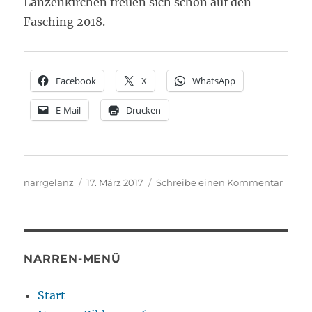
Lanzenkirchen freuen sich schon auf den
Fasching 2018.
Facebook
X
WhatsApp
E-Mail
Drucken
Autor
Veröffentlicht
zu
narrgelanz
17. März 2017
Schreibe einen Kommentar
am
Ein
bunte
Prog
bei
der
NARREN-MENÜ
11.
Lanze
Start
Fasch