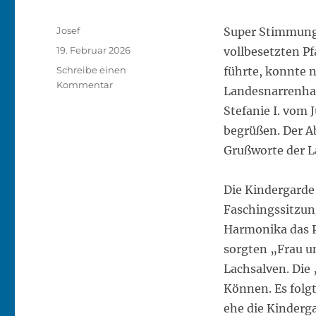
Autor
Josef
Super Stimmung 
Veröffentlicht
19. Februar 2026
vollbesetzten P
am
Schreibe einen
führte, konnte 
zu
Kommentar
Landesnarrenha
Faschingssitzungen
Stefanie I. vom
2026
begrüßen. Der A
Grußworte der L
Die Kindergarde 
Faschingssitzun
Harmonika das P
sorgten „Frau 
Lachsalven. Die
Können. Es folg
ehe die Kinderg