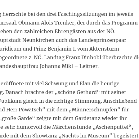
herrschte bei den drei Faschingssitzungen im jeweils
farrsaal. Obmann Alois Trenker, der durch das Programm
neben den zahlreichen Ehrengästen aus der NÖ.
uptstadt Neunkirchen auch das Landesprinzenpaar
 Juridicum und Prinz Benjamin I. vom Aktensturm
bgeordnete z. NÖ. Landtag Franz Dinhobl überbrachte di
andeshauptfrau Johanna Mikl – Leitner.
eröffnete mit viel Schwung und Elan die heurige
g. Danach brachte der „schöne Gerhard“ mit seiner
ublikum gleich in die richtige Stimmung. Anschließend
und Herr Pöwatsch“ mit dem „Männerschnupfen“ für
 „große Garde“ zeigte mit dem Gardetanz wieder ihr
te sehr humorvoll die Märchenstunde „Aschenputtel“,
arde mit dem Showtanz „Nachts im Museum“ begeistert