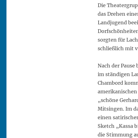
Die Theatergrup
das Drehen eine
Landjugend beei
Dorfschönheiten
sorgten für Lac
schließlich mit 
Nach der Pause 
im ständigen La
Chambord kommt
amerikanischen 
„schöne Gerhard
Mitsingen. Im d
einen satirische
Sketch „Kassa bi
die Stimmung a