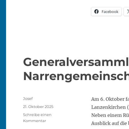
Facebook
Generalversamml
Narrengemeinsch
Autor
Josef
Am 6. Oktober f
Veröffentlicht
21. Oktober 2025
Lanzenkirchen (
am
Schreibe einen
Neben einem Rüc
zu
Kommentar
Ausblick auf die
Generalversammlung